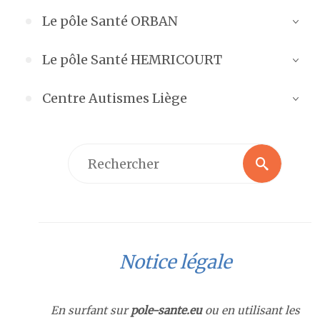
Le pôle Santé ORBAN
La prise en charge
Le remboursement des soins psychologiq
Le pôle Santé HEMRICOURT
Orban : les soignants
ues de première ligne
Centre Autismes Liège
Hemricourt : les soignants
Les approches psychothérapeutiques
Centre Autismes : Identification
Informations pratiques
Sexologie Clinique
Centre Autismes : Évaluation
Les soignants
Centre Autismes : Accompagnement
Laboratoire d’électrophysiologie
Centre Autismes : Certification
Notice légale
Clinical Research Centre
Ressources et formations
En surfant sur
pole-sante.eu
ou en utilisant les