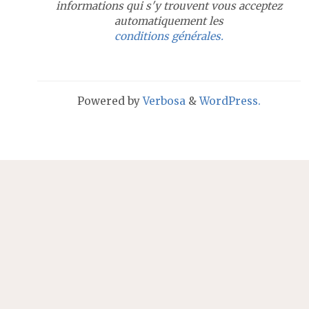
informations qui s'y trouvent vous acceptez
Plan d’accès
Ressources
automatiquement les
conditions générales.
Nous contacter
Formations
Powered by
Verbosa
&
WordPress.